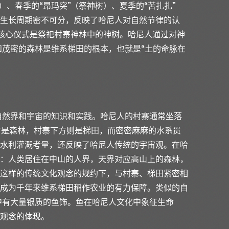
）、春季的“昂玛突”（祭神树）、夏季的“苦扎扎”
生长周期密不可分，反映了哈尼人对自然节律的认
的核心仪式是祭祀村寨神林中的神树。哈尼人通过对神
知茂密的森林是维系梯田的根本，也就是“土的命脉在
自然界和宇宙的知识和实践。哈尼人的村寨通常坐落
寨上方是森林，村寨下方则是梯田，而密密麻麻的水系贯
水利灌溉考量，还反映了哈尼人传统的宇宙观。在哈
：人类居住在中山的人界，天界对应高山上的森林，
这样的传统文化观念的规约下，与村寨、梯田紧密相
成为千年来维系梯田稻作农业的有力保障。类似的自
中有大量银质的鱼饰。鱼在哈尼人文化中象征生命
观念的体现。