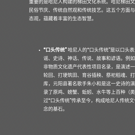
重要的是哈尼人构建的梯田文化系统。哈尼梯田文
民俗节庆、传统自然观和传统技艺。这五个方面与
态观，蕴藏着丰富的生态智慧。
“口头传统”
哈尼人的“口头传统”是以口头
谣、史诗、神话、传说、故事和谚语。例如
非物质文化遗产代表性项目名录，是演述一
轮回、打埂筑田、育谷插秧、祭祀稻魂、打
库，元阳县著名歌手朱小和是这一史诗的演
录了原鸡、螃蟹、蚯蚓、水牛等上百种（类
过“口头传统”传承至今，构成哈尼人传统
念的基石。