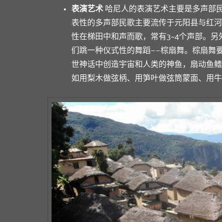
表演艺术
哈尼人的表演艺术主要是多声部
表性的多声部民歌主要流传于元阳县与红河
性在梯田中和声而歌，常有3~4个声部。另
们跳一种仪式性的舞蹈——棕扇舞。棕扇舞
世神话中创造宇宙和人类的神鱼，扇动鱼鳍
如用梨木做弦柄、用笋叶做弦筒蒙面、用牛