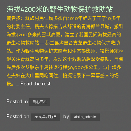
海拔4200米的野生动物保护救助站
编者按：藏族村民仁增多杰自2010年辞去了干了10多年
的村委主任，携夫人德措吉从舒适的青海都兰县城，搬到
海拔4200多米的雪域高原，建立了我国民间海拔最高的
野生动物救助站——都兰县沟里合支龙野生动物保护救助
站。作为野生动物保护志愿者和生态摄影师，摄影师宋林
继关注青藏高原多年，发现这个救助站后深受感动，自费
先后多次从胶东半岛往返行程50,000多公里，与仁增多
杰夫妇在大山里同吃同住，拍摄记录下一幕幕感人的场
景。
…
Read the rest
Posted in
爱心专栏
Posted on
by
2026年7月3日
aixin_admin