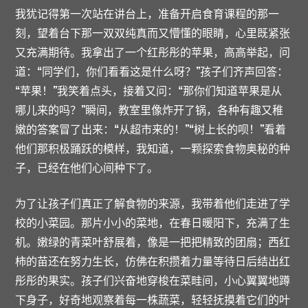
我犹记得第一次站在讲台上，准备开启食育课程的那一
刻，望着台下那一双双纯真而又懵懂的眼睛，心里既紧张
又充满期待。我拿出了一个红彤彤的苹果，高高举起，问
道：“同学们，你们看看这是什么呀？”孩子们齐声回答：
“苹果！”我笑着点头，接着又问：“那你们知道苹果是从
哪儿来的吗？”瞬间，教室里像炸开了锅，各种有趣又稚
嫩的答案冒了出来：“从超市来的！”“树上长的呗！”看着
他们那积极踊跃的模样，我知道，一颗探索食物奥秘的种
子，已经在他们心间种下了。
为了让孩子们真正了解食物的来源，我带着他们走进了学
校的小菜园。那片小小的菜地，在春日暖阳下，充满了生
机。嫩绿的青菜叶舒展着，像是一把把精致的团扇；西红
柿的苗还在努力生长，仿佛在积攒着力量等待日后结出红
彤彤的果实。孩子们兴奋地穿梭在菜畦间，小心翼翼地蹲
下身子，好奇地观察着每一株蔬菜，轻轻抚摸着它们的叶