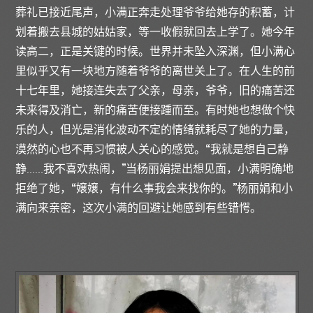
葬礼已接近尾声，小满正奔走处理爷爷给她存的积蓄，计
划着搬去县城的姑姑家，等一收假就回去上学了。她今年
读高二，正是关键的时候。世界并未坠入深渊，但小满心
里似乎又有一块地方随着爷爷的离世关上了。在人生的前
十七年里，她接连失去了父亲，母亲，爷爷，旧的痛苦还
未来得及消亡，新的痛苦便接踵而至。有时她也想做个快
乐的人，但光是消化波动不定的情绪就耗尽了她的力量，
漠然的心也不再习惯被人关心的感觉。“我就是想自己静
静……我不喜欢热闹，”当杨丽娟提出想见面，小满明确地
拒绝了她，“嬢嬢，有什么事我会来找你的。”杨丽娟和小
满向来亲密，这次小满的回避让她感到有些错愕。