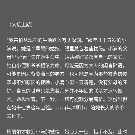
（文接上期）
“我害怕从现在的生活跌入万丈深渊。”那年才十五岁的小
满说。她是个早慧的姑娘，眼里总包着些忧伤。小满的父
母早早便消失在她生命中，姑姑婶婶又都有自己的家庭，
她自小便和爷爷相依为命。可能是因为大人的闲言碎语，
可能是因为爷爷渐显的老态，也可能是因为那些被悲伤侵
袭却不知原因的夜晚，小满心里一直清楚，没有父母的庇
护，自己的世界只是靠着几分并不牢固的联系才运转如
常。她恐惧着，下一秒，一切可能就分崩离析。这份恐惧
在她十七岁这年应验。2024年清明节，陪她长大的爷爷
去世了。
杨丽娟才收到小满的微信，她心头一空，措手不及。此时