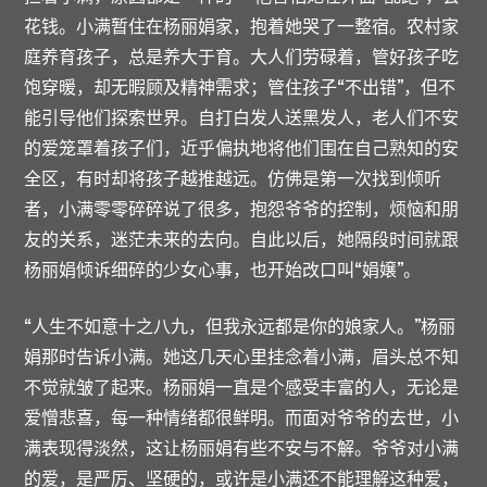
花钱。小满暂住在杨丽娟家，抱着她哭了一整宿。农村家
庭养育孩子，总是养大于育。大人们劳碌着，管好孩子吃
饱穿暖，却无暇顾及精神需求；管住孩子“不出错”，但不
能引导他们探索世界。自打白发人送黑发人，老人们不安
的爱笼罩着孩子们，近乎偏执地将他们围在自己熟知的安
全区，有时却将孩子越推越远。仿佛是第一次找到倾听
者，小满零零碎碎说了很多，抱怨爷爷的控制，烦恼和朋
友的关系，迷茫未来的去向。自此以后，她隔段时间就跟
杨丽娟倾诉细碎的少女心事，也开始改口叫“娟嬢”。
“人生不如意十之八九，但我永远都是你的娘家人。”杨丽
娟那时告诉小满。她这几天心里挂念着小满，眉头总不知
不觉就皱了起来。杨丽娟一直是个感受丰富的人，无论是
爱憎悲喜，每一种情绪都很鲜明。而面对爷爷的去世，小
满表现得淡然，这让杨丽娟有些不安与不解。爷爷对小满
的爱，是严厉、坚硬的，或许是小满还不能理解这种爱，