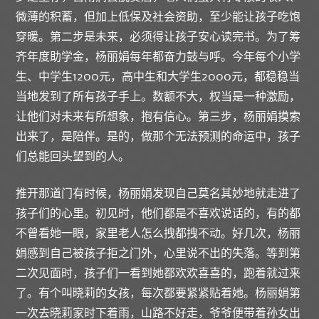
微薄的积蓄，但加上低保及社会资助，至少能让孩子吃饱
穿暖。第二步是未来，必须得让孩子安心读完书。为了筹
齐年度助学金，杨丽娟每年都奋力鼓与呼。今年每个小学
生、中学生1200元，高中生和大学生2000元，都稳稳当
当地发到了所有孩子手上。数额不大，权当是一种激励，
让他们对未来有所想象，抱有信心。第三步，杨丽娟摸索
出来了，是陪伴。是的，做那个无法预测的命运中，孩子
们总能回头望到的人。
推开那道门有时候，杨丽娟发现自己莫名其妙地就走进了
孩子们的心里。初见时，他们都是不喜欢说话的，有的都
不曾看她一眼，家里老人怎么拽都拽不动。好几次，杨丽
娟感到自己被孩子拒之门外，心里说不出的失落。等到第
二次见面时，孩子们一看到她都欢欢喜喜的，跑着就过来
了。有个叫晓莉的女孩，每次都要紧紧贴着她。杨丽娟第
一次去晓莉家时下着雨，山路不好走，爷爷便带着孙女出