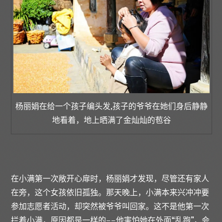
杨丽娟在给一个孩子编头发,孩子的爷爷在她们身后静静
地看着，地上晒满了金灿灿的苞谷
在小满第一次敞开心扉时，杨丽娟才发现，尽管还有家人
在旁，这个女孩依旧孤独。那天晚上，小满本来兴冲冲要
参加志愿者活动，却突然被爷爷叫回家。这不是他第一次
拦着小满，原因都是一样的——他害怕她在外面“乱跑”，会