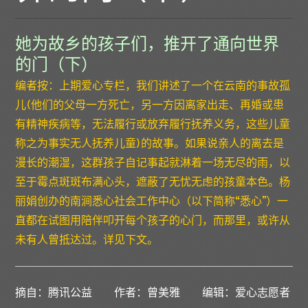
她为故乡的孩子们，推开了通向世界
的门（下）
编者按：上期爱心专栏，我们讲述了一个在云南的事故孤
儿(他们的父母一方死亡，另一方因离家出走、再婚或患
有精神疾病等，无法履行或放弃履行抚养义务，这些儿童
称之为事实无人抚养儿童)的故事。如果说亲人的离去是
漫长的潮湿，这群孩子自记事起就淋着一场无尽的雨，以
至于霉点斑斑布满心头，遮蔽了无忧无虑的孩童本色。杨
丽娟创办的南涧悉心社会工作中心（以下简称“悉心”）一
直都在试图用陪伴叩开每个孩子的心门，而那里，或许从
未有人曾抵达过。详见下文。
摘自：腾讯公益 作者：曾美雅 编辑：爱心志愿者